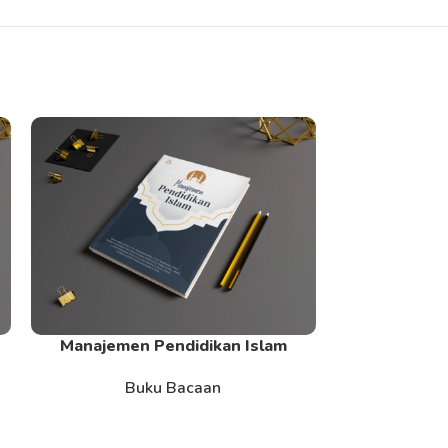
Manajemen Pendidikan Islam
Media dan S
Read More
Read More
Buku Bacaan
B