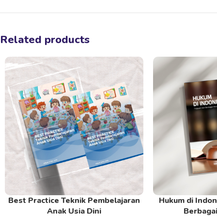
Related products
Best Practice Teknik Pembelajaran
Hukum di Indone
Read More
Read More
Anak Usia Dini
Berbagai