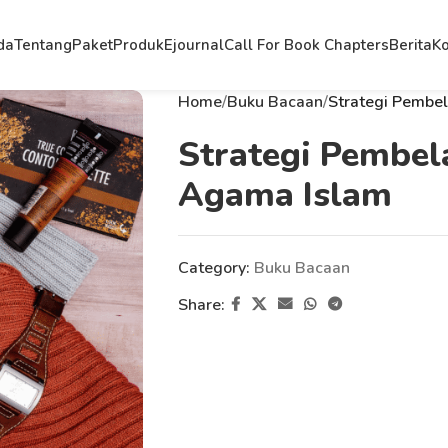
da
Tentang
Paket
Produk
Ejournal
Call For Book Chapters
Berita
Ko
Home
Buku Bacaan
Strategi Pembe
Strategi Pembel
Agama Islam
Category:
Buku Bacaan
Share: