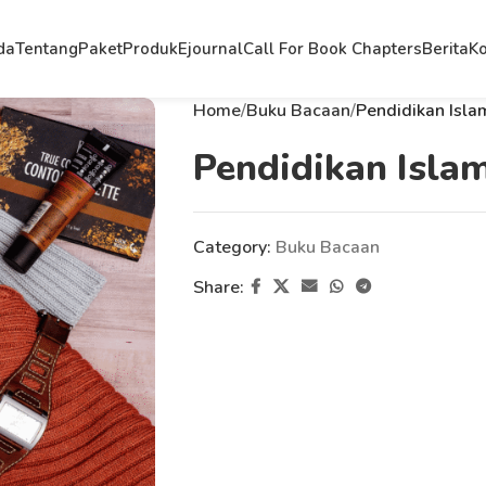
da
Tentang
Paket
Produk
Ejournal
Call For Book Chapters
Berita
Ko
Home
Buku Bacaan
Pendidikan Islam
Pendidikan Islam
Category:
Buku Bacaan
Share: