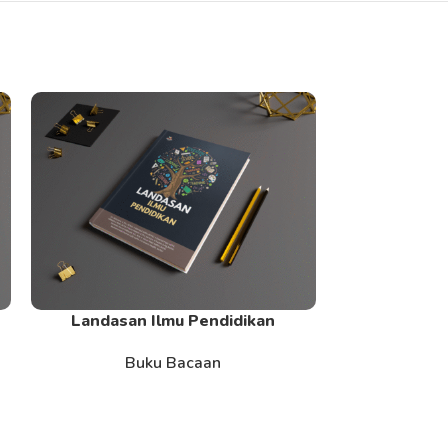
n
Landasan Ilmu Pendidikan
Manajemen
Read More
Read More
Buku Bacaan
B