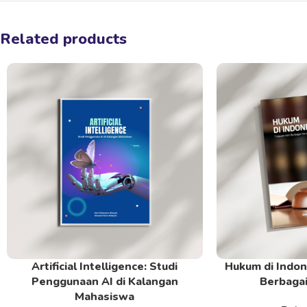
Related products
Artificial Intelligence: Studi
Hukum di Indone
Read More
Read More
Penggunaan AI di Kalangan
Berbagai
Mahasiswa