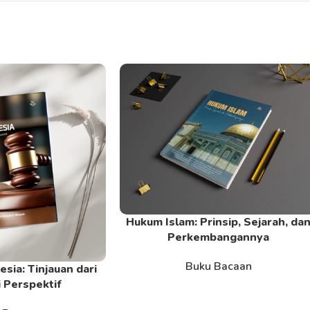
Hukum Islam: Prinsip, Sejarah, da
Read More
Perkembangannya
Buku Bacaan
sia: Tinjauan dari
 Perspektif