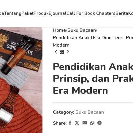
da
Tentang
Paket
Produk
Ejournal
Call For Book Chapters
Berita
Ko
Home
Buku Bacaan
Pendidikan Anak Usia Dini: Teori, Pri
Modern
Pendidikan Anak 
Prinsip, dan Pra
Era Modern
Category:
Buku Bacaan
Share: