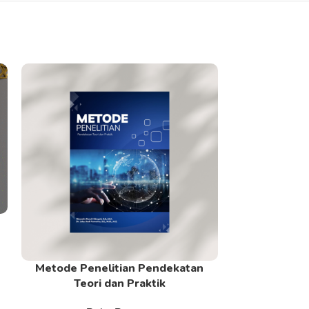
Metode Penelitian Pendekatan
Pemikiran Ek
Read More
Read More
Teori dan Praktik
Tokoh, da