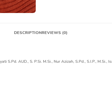
DESCRIPTION
REVIEWS (0)
i S.Pd. AUD., S. P.Si. M.Si., Nur Azizah, S.Pd., S.I.P., M.Si., I