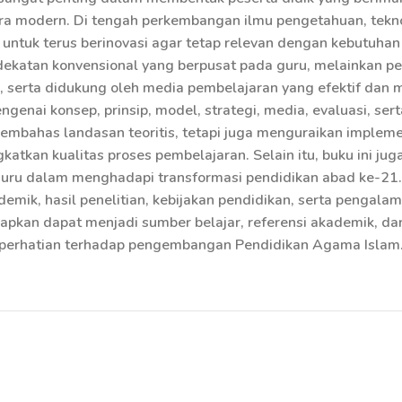
 modern. Di tengah perkembangan ilmu pengetahuan, teknolo
 untuk terus berinovasi agar tetap relevan dengan kebutuhan
ndekatan konvensional yang berpusat pada guru, melainkan 
al, serta didukung oleh media pembelajaran yang efektif dan 
ai konsep, prinsip, model, strategi, media, evaluasi, sert
membahas landasan teoritis, tetapi juga menguraikan implem
tkan kualitas proses pembelajaran. Selain itu, buku ini ju
guru dalam menghadapi transformasi pendidikan abad ke-21.
demik, hasil penelitian, kebijakan pendidikan, serta pengal
harapkan dapat menjadi sumber belajar, referensi akademik, 
ki perhatian terhadap pengembangan Pendidikan Agama Islam