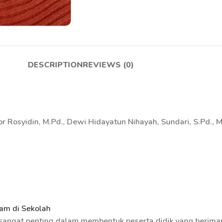
DESCRIPTION
REVIEWS (0)
 Rosyidin, M.Pd., Dewi Hidayatun Nihayah, Sundari, S.Pd., M.
am di Sekolah
sangat penting dalam membentuk peserta didik yang beriman,