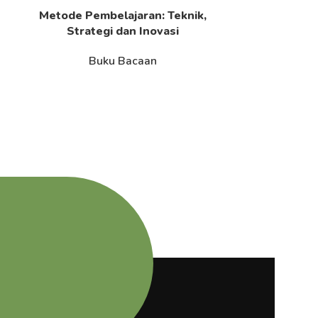
Metode Pembelajaran: Teknik,
Metode Pe
Read More
Read More
Strategi dan Inovasi
Implement
Buku Bacaan
B