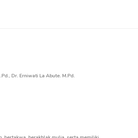
Pd., Dr. Erniwati La Abute. M.Pd.
 bertakwa, berakhlak mulia, serta memiliki