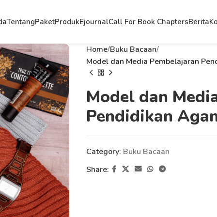
da
Tentang
Paket
Produk
Ejournal
Call For Book Chapters
Berita
Ko
Home
Buku Bacaan
Model dan Media Pembelajaran Pend
Model dan Medi
Pendidikan Agam
Category:
Buku Bacaan
Share: