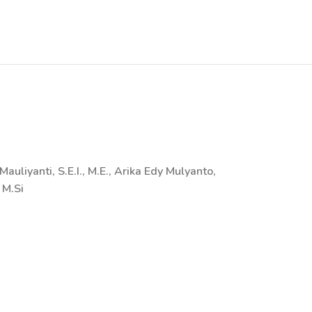
auliyanti, S.E.I., M.E., Arika Edy Mulyanto,
 M.Si