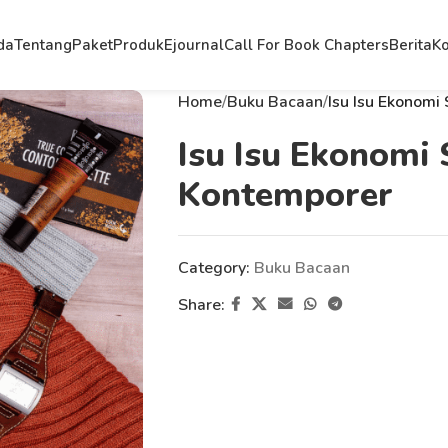
da
Tentang
Paket
Produk
Ejournal
Call For Book Chapters
Berita
Ko
Home
Buku Bacaan
Isu Isu Ekonomi
Isu Isu Ekonomi 
Kontemporer
Category:
Buku Bacaan
Share: