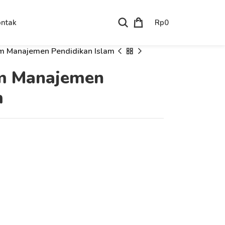
Rp
0
ntak
am Manajemen Pendidikan Islam
am Manajemen
m