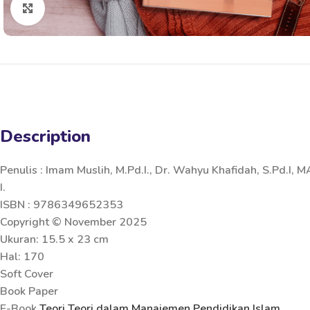
Click to enlarge
Description
Penulis : Imam Muslih, M.Pd.I., Dr. Wahyu Khafidah, S.Pd.I, MA.
I.
ISBN : 9786349652353
Copyright © November 2025
Ukuran: 15.5 x 23 cm
Hal: 170
Soft Cover
Book Paper
E-Book
Teori Teori dalam Manajemen Pendidikan Islam