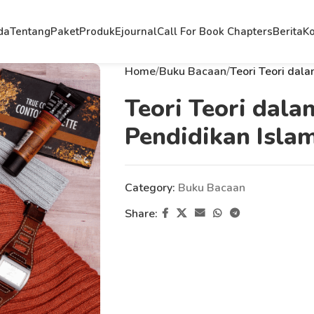
da
Tentang
Paket
Produk
Ejournal
Call For Book Chapters
Berita
Ko
Home
Buku Bacaan
Teori Teori dal
Teori Teori dal
Pendidikan Isla
Category:
Buku Bacaan
Share: