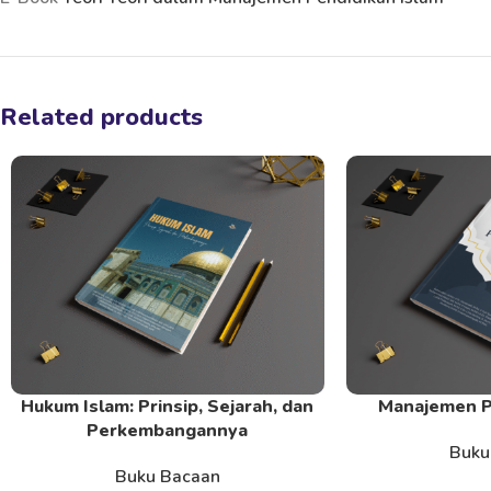
Related products
Hukum Islam: Prinsip, Sejarah, dan
Manajemen P
Read More
Read More
Perkembangannya
Buku
Buku Bacaan