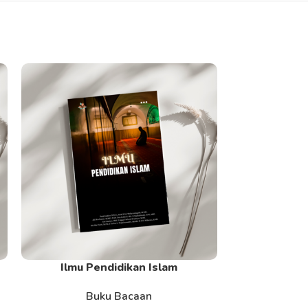
Ilmu Pendidikan Islam
Pengan
Read More
Read More
Buku Bacaan
B