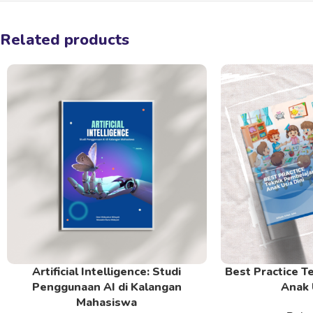
Related products
Artificial Intelligence: Studi
Best Practice T
Read More
Read More
Penggunaan AI di Kalangan
Anak 
Mahasiswa