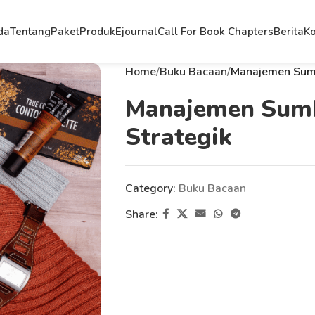
da
Tentang
Paket
Produk
Ejournal
Call For Book Chapters
Berita
Ko
Home
Buku Bacaan
Manajemen Sumb
Manajemen Sumb
Strategik
Category:
Buku Bacaan
Share: