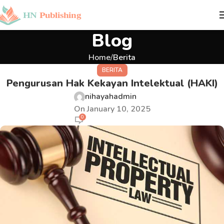
Blog
Home
Berita
BERITA
Pengurusan Hak Kekayan Intelektual (HAKI)
nihayahadmin
On January 10, 2025
0