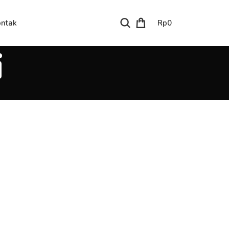
Rp
0
ntak
i