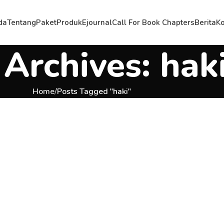
da
Tentang
Paket
Produk
Ejournal
Call For Book Chapters
Berita
Ko
 Archives: hak
Home
Posts Tagged "haki"