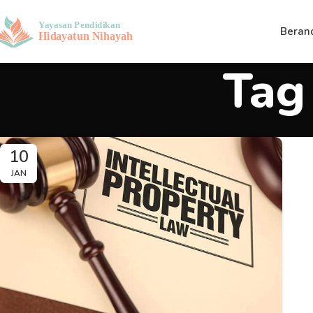
Beran
Tag
10
JAN