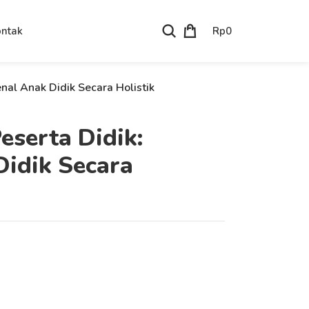
Rp
0
ntak
al Anak Didik Secara Holistik
serta Didik:
idik Secara