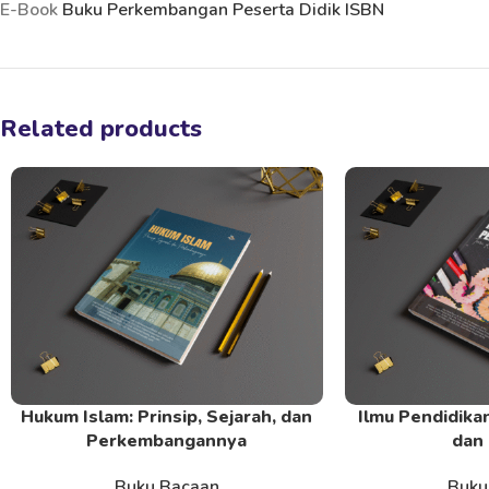
E-Book
Buku Perkembangan Peserta Didik ISBN
Related products
Hukum Islam: Prinsip, Sejarah, dan
Ilmu Pendidikan
Read More
Read More
Perkembangannya
dan 
Buku Bacaan
Buku