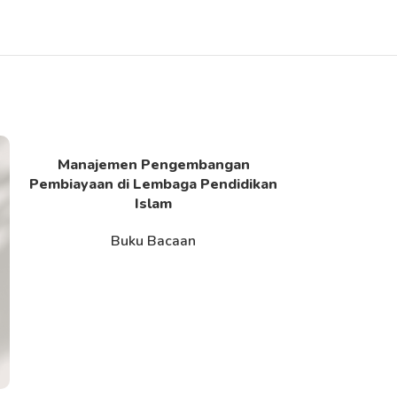
Manajemen Pengembangan
Media dan S
Read More
Read More
Pembiayaan di Lembaga Pendidikan
B
Islam
Buku Bacaan