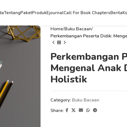
da
Tentang
Paket
Produk
Ejournal
Call For Book Chapters
Berita
Ko
Home
Buku Bacaan
Perkembangan Peserta Didik: Mengen
Perkembangan Pe
Mengenal Anak D
Holistik
Category:
Buku Bacaan
Share: