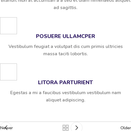
Blandit nibh at accumsan a a sed et diam himenaeos aliquet
ad sagittis.
POSUERE ULLAMCPER
Vestibulum feugiat a volutpat dis cum primis ultricies
massa taciti lobortis.
LITORA PARTURIENT
Egestas a mi a faucibus vestibulum vestibulum nam
aliquet adipiscing.
Newer
Older